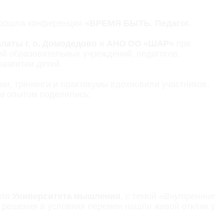
рошла конференция
«ВРЕМЯ БЫТЬ. Педагог.
аты г. о. Домодедово
и
АНО ОО «ШАР»
при
ей образовательных учреждений, педагогов,
азвитии детей.
ции, тренинги и практикумы вдохновили участников,
м опытом поделились:
еля
Университета мышления
, с темой
«Внутренние
ь решения в условиях перемен нашли живой отклик у