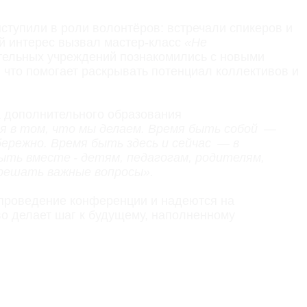
ыступили в роли волонтёров: встречали спикеров и
ый интерес вызвал мастер‑класс
«Не
ательных учреждений познакомились с новыми
 что помогает раскрывать потенциал коллективов и
а дополнительного образования
я в том, что мы делаем. Время быть собой —
ережно. Время быть здесь и сейчас — в
быть вместе - детям, педагогам, родителям,
 решать важные вопросы».
 проведение конференции и надеются на
о делает шаг к будущему, наполненному