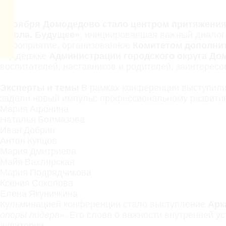
7 ноября Домодедово стало центром притяжения
Школа. Будущее»
, инициировавшая важный диалог
Мероприятие, организованное
Комитетом дополнит
поддержке
Администрации городского округа До
воспитателей, наставников и родителей, заинтересо
Эксперты и темы
В рамках конференции выступил
задали новый импульс профессиональному развитию
Мария Афонина
Наталья Болмазова
Иван Добрин
Антон Купцов
Мария Дмитриева
Майя Вахлярская
Мария Подрядчикова
Ксения Соколова
Елена Якуничкина
Кульминацией конференции стало выступление
Арк
опоры лидера»
. Его слова о важности внутренней у
аудитории.