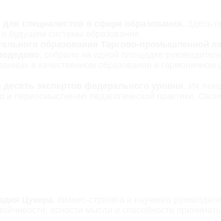
 для специалистов в сфере образования.
Здесь п
 о будущем системы образования.
ельного образования Торгово‑промышленной пал
модедово
, собрало на одной площадке руководител
ванных в качественном образовании и гармоничном р
и
десять экспертов федерального уровня
. Их лек
 и переосмыслению педагогической практики. Свои
адия Цукера
, бизнес‑стратега и научного руководит
стойчивости, ясности мысли и способности принимат