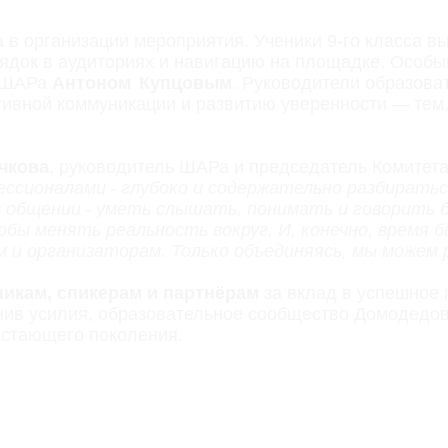
 в организации мероприятия. Ученики 9‑го класса в
рядок в аудиториях и навигацию на площадке. Особ
м ШАРа
Антоном Купцовым
. Руководители образов
ивной коммуникации и развитию уверенности — тем,
чкова
, руководитель ШАРа и председатель Комитет
ссионалами - глубоко и содержательно разбиратьс
 общении - уметь слышать, понимать и говорить б
тобы менять реальность вокруг. И, конечно, время 
м и организаторам. Только объединяясь, мы можем
никам, спикерам и партнёрам
за вклад в успешное
ив усилия, образовательное сообщество Домодедов
астающего поколения.