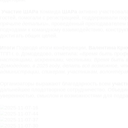
Участие ШАРа
Команда
ШАРа
активно участвовала
гостей, помогали с регистрацией, поддерживали по
прячьте детальки»
, проведённый преподавателе
подходами к командному взаимодействию, конструкт
достигать общих целей.
Итоги
Подводя итоги конференции,
Валентина Крю
ТПП г. о. Домодедово, отметила:
«Время быть профе
настоящими, искренними, честными. Время быть в
Домодедово, в 2025 году, делать всё возможное, ч
администрации, спикерам, участникам, волонтёра
Организаторы выражают благодарность всем
участ
дальнейшее плодотворное сотрудничество. Объедин
уверенностью, смыслом и возможностями для подр