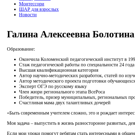
Монтессори
ШАР для взрослых
Новости
Галина Алексеевна Болотина
Образование:
Окончила Коломенский педагогический институт в 1995
Стаж педагогической работы по специальности 24 года
Высшая квалификационная категория
Автор научно-методических разработок, статей по и
Автор методического проекта подготовки обучающихся 
Эксперт ОГЭ по русскому языку
Член жюри регионального этапа ВсеРоса
Победитель, призер муниципальных, региональных пр
Счастливая мама двух талантливых дочерей
«Быть современным учителем сложно, это и рождает интерес
Моя задача – выпустить в жизнь разносторонне развитых, д
Если мои уроки помогут ребятам стать интересными в общени