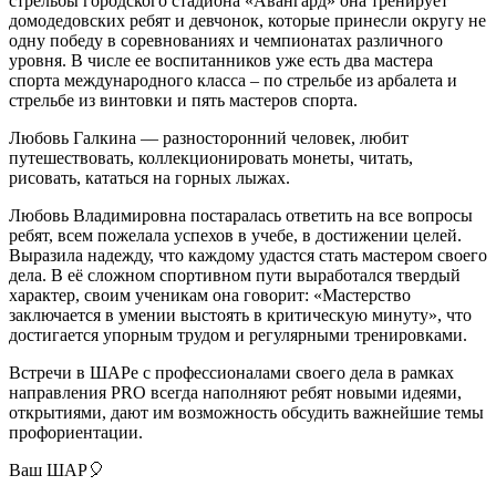
стрельбы городского стадиона «Авангард» она тренирует
домодедовских ребят и девчонок, которые принесли округу не
одну победу в соревнованиях и чемпионатах различного
уровня. В числе ее воспитанников уже есть два мастера
спорта международного класса – по стрельбе из арбалета и
стрельбе из винтовки и пять мастеров спорта.
Любовь Галкина — разносторонний человек, любит
путешествовать, коллекционировать монеты, читать,
рисовать, кататься на горных лыжах.
Любовь Владимировна постаралась ответить на все вопросы
ребят, всем пожелала успехов в учебе, в достижении целей.
Выразила надежду, что каждому удастся стать мастером своего
дела. В её сложном спортивном пути выработался твердый
характер, своим ученикам она говорит: «Мастерство
заключается в умении выстоять в критическую минуту», что
достигается упорным трудом и регулярными тренировками.
Встречи в ШАРе с профессионалами своего дела в рамках
направления PRO всегда наполняют ребят новыми идеями,
открытиями, дают им возможность обсудить важнейшие темы
профориентации.
Ваш ШАР🎈