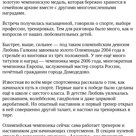
золотую чемпионскую медаль, которая бережно хранится в
семейном архиве вместе с другими многочисленными
наградами.
Встреча получилась насыщенной, говорили о спорте, выборе
профессии, тренировках. Тем для разговора было много, как и
вопросов от наших любознательных детей.
Быстрее, выше, сильнее — под таким олимпийским девизом
Любовь Галкина завоевала золото Олимпиады 2004 года в
стрельбе из винтовки из трёх положений. У нее ещё много
титулов и наград — чемпионка мира 2006 года, многократная
чемпионка Европы, заслуженный мастер спорта России,
почётный гражданин города Домодедово.
Известная во всём мире спортсменка рассказала о том, как
начинался путь в спорте. Первые шаги к победе были сделаны
ещё в школе с шестого класса. В детстве Любовь увлекалась
рисованием, волейболом, гандболом и даже цирковой
акробатикой. Но опытный наставник и первый тренер открыл
в ней совершенно другой талант, и настоял на тренировках в
тире.
Олимпийская чемпионка сейчас сама работает тренером и
наставником для начинающих спортсменов. В секции пулевой