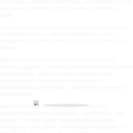
он с пьесы «Утренняя молитва», третья композиция
посвящена самому дорогу человеку на свете —
маме.
Несколько пьес рассказывают об игрушках. Пьесы
«Сладкая грёза» и «Песня жаворонка» очень
понравились детям. Мелодия звучала трепетно и
нежно.
Дети внимательно слушали, учились слышать
музыку сердцем и через создание образов на бумаге
карандашами, через рисунок выражали свои
чувства, своё понимание музыки. Вместе с
педагогом познакомились с творчеством великого
композитора.
Детский альбом был посвящен племяннику
композитора Володе Давыдову. «Детский альбом»
вошел в золотой фонд мировой музыкальной
литературы для детей. Это не просто сборник – это