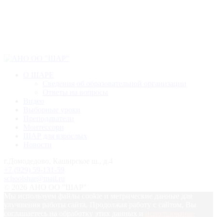
О ШАРЕ
Сведения об образовательной организации
Ответы на вопросы
Видео
Выборные уроки
Преподаватели
Монтессори
ШАР для взрослых
Новости
г.Домодедово, Каширское ш., д.4
+7 (929) 59-131-59
schoolshar@mail.ru
© 2026 АНО ОО "ШАР"
Мы используем файлы cookie и метрические данные для
улучшения работы сайта. Продолжая работу с сайтом, Вы
соглашаетесь на обработку этих данных и
использование